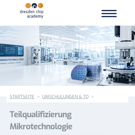
Toggle
Toggle
navigation
navigation
STARTSEITE
UMSCHULUNGEN & TQ
Teilqualifizierung
Mikrotechnologie