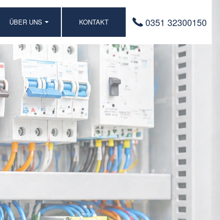
0351 32300150
ÜBER UNS
KONTAKT
UNSER TEAM
QUALITÄT UND
UMWELT
UNSERE WERTE
KARRIERE